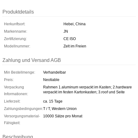
Produktdetails
Herkunftsort:
Hebei, China
Markenname:
JN
Zertifizierung:
CE ISO
Modellnummer:
Zelt im Freien
Zahlung und Versand AGB
Min Bestellmenge:
Verhandelbar
Preis:
Neotiable
Verpackung
Rahmen 1.aluminum verpackt im Kasten; 2.hardware
verpackt im festen Kartonkasten; 3.roof und Seite
Informationen:
Lieferzeit:
ca. 15 Tage
Zahlungsbedingungen:
T / T, Western Union
Versorgungsmaterial-
10000 Sätze pro Monat
Fähigkeit:
Beschreibung