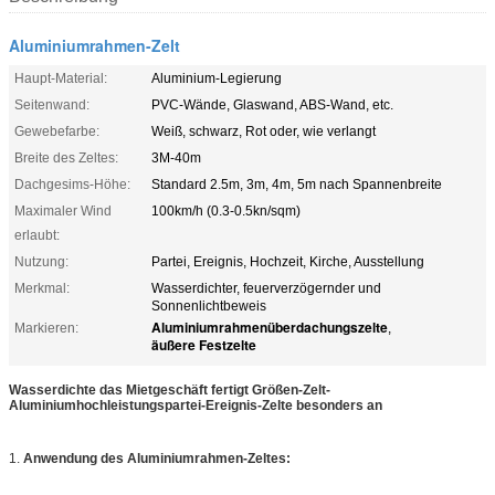
Aluminiumrahmen-Zelt
Haupt-Material:
Aluminium-Legierung
Seitenwand:
PVC-Wände, Glaswand, ABS-Wand, etc.
Gewebefarbe:
Weiß, schwarz, Rot oder, wie verlangt
Breite des Zeltes:
3M-40m
Dachgesims-Höhe:
Standard 2.5m, 3m, 4m, 5m nach Spannenbreite
Maximaler Wind
100km/h (0.3-0.5kn/sqm)
erlaubt:
Nutzung:
Partei, Ereignis, Hochzeit, Kirche, Ausstellung
Merkmal:
Wasserdichter, feuerverzögernder und
Sonnenlichtbeweis
Aluminiumrahmenüberdachungszelte
Markieren:
,
äußere Festzelte
Wasserdichte das Mietgeschäft fertigt Größen-Zelt-
Aluminiumhochleistungspartei-Ereignis-Zelte besonders an
1.
Anwendung des Aluminiumrahmen-Zeltes: