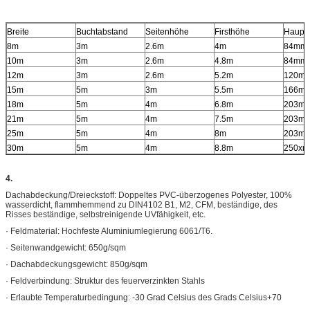
Breite
Buchtabstand
Seitenhöhe
Firsthöhe
Hauptp
8m
3m
2.6m
4m
84mm
10m
3m
2.6m
4.8m
84mm
12m
3m
2.6m
5.2m
120m
15m
5m
3m
5.5m
166m
18m
5m
4m
6.8m
203m
21m
5m
4m
7.5m
203m
25m
5m
4m
8m
203m
30m
5m
4m
8.8m
250x
4.
Dachabdeckung/Dreieckstoff: Doppeltes PVC-überzogenes Polyester, 100%
wasserdicht, flammhemmend zu DIN4102 B1, M2, CFM, beständige, des
Risses beständige, selbstreinigende UVfähigkeit, etc.
· Feldmaterial: Hochfeste Aluminiumlegierung 6061/T6.
· Seitenwandgewicht: 650g/sqm
· Dachabdeckungsgewicht: 850g/sqm
· Feldverbindung: Struktur des feuerverzinkten Stahls
· Erlaubte Temperaturbedingung: -30 Grad Celsius des Grads Celsius+70