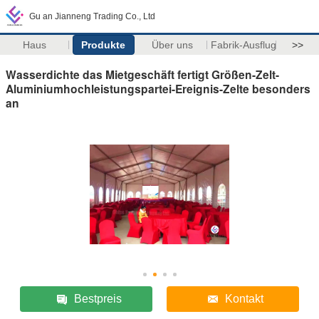
Gu an Jianneng Trading Co., Ltd
Haus
Produkte
Über uns
Fabrik-Ausflug
>>
Wasserdichte das Mietgeschäft fertigt Größen-Zelt-
Aluminiumhochleistungspartei-Ereignis-Zelte besonders
an
Bestpreis
Kontakt