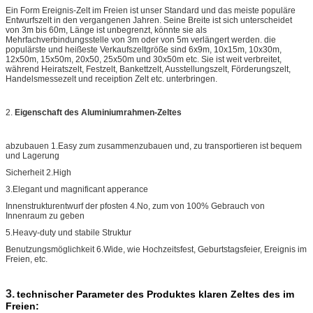
Ein Form Ereignis-Zelt im Freien ist unser Standard und das meiste populäre
Entwurfszelt in den vergangenen Jahren. Seine Breite ist sich unterscheidet
von 3m bis 60m, Länge ist unbegrenzt, könnte sie als
Mehrfachverbindungsstelle von 3m oder von 5m verlängert werden. die
populärste und heißeste Verkaufszeltgröße sind 6x9m, 10x15m, 10x30m,
12x50m, 15x50m, 20x50, 25x50m und 30x50m etc. Sie ist weit verbreitet,
während Heiratszelt, Festzelt, Bankettzelt, Ausstellungszelt, Förderungszelt,
Handelsmessezelt und receiption Zelt etc. unterbringen.
2.
Eigenschaft des Aluminiumrahmen-Zeltes
abzubauen 1.Easy zum zusammenzubauen und, zu transportieren ist bequem
und Lagerung
Sicherheit 2.High
3.Elegant und magnificant apperance
Innenstrukturentwurf der pfosten 4.No, zum von 100% Gebrauch von
Innenraum zu geben
5.Heavy-duty und stabile Struktur
Benutzungsmöglichkeit 6.Wide, wie Hochzeitsfest, Geburtstagsfeier, Ereignis im
Freien, etc.
3.
technischer Parameter des Produktes klaren Zeltes des im
Freien: