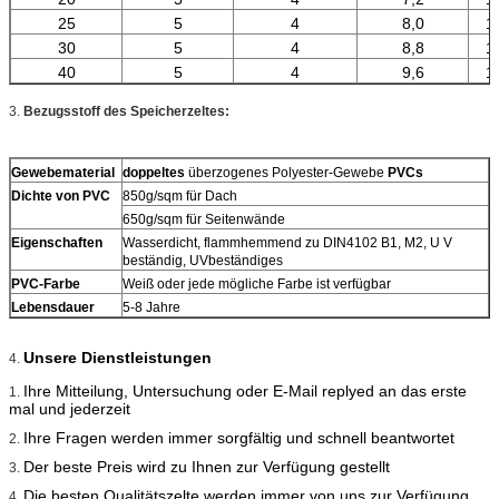
25
5
4
8,0
1
30
5
4
8,8
1
40
5
4
9,6
1
3.
Bezugsstoff des Speicherzeltes:
Gewebematerial
doppeltes
überzogenes Polyester-Gewebe
PVCs
Dichte von PVC
850g/sqm für Dach
650g/sqm für Seitenwände
Eigenschaften
Wasserdicht, flammhemmend zu DIN4102 B1, M2, U V
beständig, UVbeständiges
PVC-Farbe
Weiß oder jede mögliche Farbe ist verfügbar
Lebensdauer
5-8 Jahre
Unsere Dienstleistungen
4.
Ihre Mitteilung, Untersuchung oder E-Mail replyed an das erste
1.
mal und jederzeit
Ihre Fragen werden immer sorgfältig und schnell beantwortet
2.
Der beste Preis wird zu Ihnen zur Verfügung gestellt
3.
Die besten Qualitätszelte werden immer von uns zur Verfügung
4.