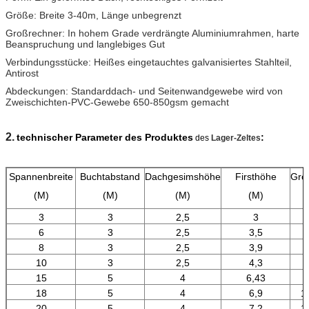
Größe: Breite 3-40m, Länge unbegrenzt
Großrechner: In hohem Grade verdrängte Aluminiumrahmen, harte
Beanspruchung und langlebiges Gut
Verbindungsstücke: Heißes eingetauchtes galvanisiertes Stahlteil,
Antirost
Abdeckungen: Standarddach- und Seitenwandgewebe wird von
Zweischichten-PVC-Gewebe 650-850gsm gemacht
2.
technischer Parameter des Produktes
:
des
Lager-Zeltes
Spannenbreite
Buchtabstand
Dachgesimshöhe
Firsthöhe
Groß
(M)
(M)
(M)
(M)
(
3
3
2,5
3
6
3
2,5
3,5
8
3
2,5
3,9
10
3
2,5
4,3
15
5
4
6,43
18
5
4
6,9
1
20
5
4
7,2
1