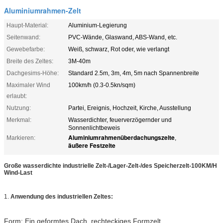
Aluminiumrahmen-Zelt
Haupt-Material:
Aluminium-Legierung
Seitenwand:
PVC-Wände, Glaswand, ABS-Wand, etc.
Gewebefarbe:
Weiß, schwarz, Rot oder, wie verlangt
Breite des Zeltes:
3M-40m
Dachgesims-Höhe:
Standard 2.5m, 3m, 4m, 5m nach Spannenbreite
Maximaler Wind
100km/h (0.3-0.5kn/sqm)
erlaubt:
Nutzung:
Partei, Ereignis, Hochzeit, Kirche, Ausstellung
Merkmal:
Wasserdichter, feuerverzögernder und
Sonnenlichtbeweis
Aluminiumrahmenüberdachungszelte
Markieren:
,
äußere Festzelte
Große wasserdichte industrielle Zelt-/Lager-Zelt-/des Speicherzelt-100KM/H
Wind-Last
1.
Anwendung des industriellen Zeltes:
Form: Ein geformtes Dach, rechteckiges Formzelt