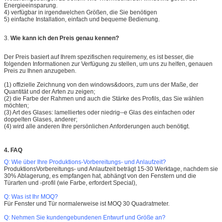
Energieeinsparung.
4) verfügbar in irgendwelchen Größen, die Sie benötigen
5) einfache Installation, einfach und bequeme Bedienung.
3.
Wie kann ich den Preis genau kennen?
Der Preis basiert auf Ihrem spezifischen requiremeny, es ist besser, die
folgenden Informationen zur Verfügung zu stellen, um uns zu helfen, genauen
Preis zu Ihnen anzugeben.
(1) offizielle Zeichnung von den windows&doors, zum uns der Maße, der
Quantität und der Arten zu zeigen;
(2) die Farbe der Rahmen und auch die Stärke des Profils, das Sie wählen
möchten;
(3) Art des Glases: lamelliertes oder niedrig--e Glas des einfachen oder
doppelten Glases, anderer;
(4) wird alle anderen Ihre persönlichen Anforderungen auch benötigt.
4. FAQ
Q: Wie über Ihre Produktions-Vorbereitungs- und Anlaufzeit?
ProduktionsVorbereitungs- und Anlaufzeit beträgt 15-30 Werktage, nachdem sie
30% Ablagerung, es empfangen hat, abhängt von den Fenstern und die
Türarten und -profil (wie Farbe, erfordert Special),
Q: Was ist Ihr MOQ?
Für Fenster und Tür normalerweise ist MOQ 30 Quadratmeter.
Q: Nehmen Sie kundengebundenen Entwurf und Größe an?