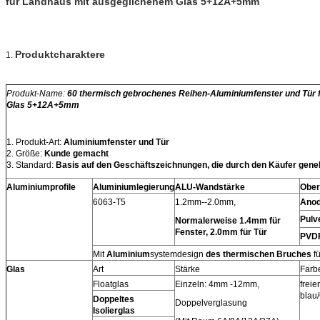
für Landhaus mit ausgeglichenem Glas 5+12A+5mm
Produktcharaktere
1.
Produkt-Name:
60 thermisch gebrochenes Reihen-Aluminiumfenster und Tür 
Glas 5+12A+5mm
1. Produkt-Art:
Aluminiumfenster und Tür
2. Größe:
Kunde gemacht
3. Standard:
Basis auf den Geschäftszeichnungen, die durch den Käufer gen
Aluminiumprofile
Aluminiumlegierung
ALU-Wandstärke
Ober
6063-T5
1.2mm--2.0mm,
Anod
Pulv
Normalerweise 1.4mm für
Fenster, 2.0mm für Tür
PVD
Mit
Aluminium
systemdesign
des thermischen Bruches
fü
Glas
Art
Stärke
Farb
Floatglas
Einzeln: 4mm -12mm,
frei
blau
Doppeltes
Doppelverglasung
Isolierglas