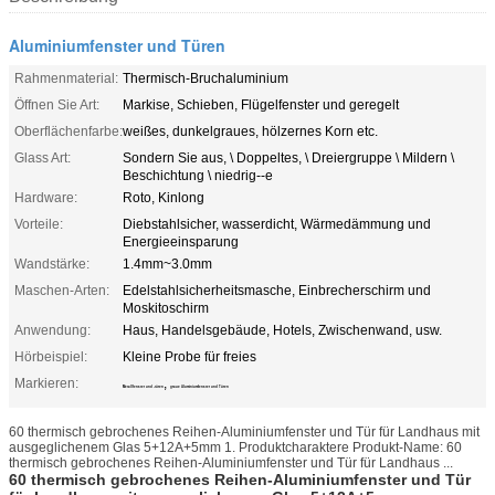
Aluminiumfenster und Türen
Rahmenmaterial:
Thermisch-Bruchaluminium
Öffnen Sie Art:
Markise, Schieben, Flügelfenster und geregelt
Oberflächenfarbe:
weißes, dunkelgraues, hölzernes Korn etc.
Glass Art:
Sondern Sie aus, \ Doppeltes, \ Dreiergruppe \ Mildern \
Beschichtung \ niedrig--e
Hardware:
Roto, Kinlong
Vorteile:
Diebstahlsicher, wasserdicht, Wärmedämmung und
Energieeinsparung
Wandstärke:
1.4mm~3.0mm
Maschen-Arten:
Edelstahlsicherheitsmasche, Einbrecherschirm und
Moskitoschirm
Anwendung:
Haus, Handelsgebäude, Hotels, Zwischenwand, usw.
Hörbeispiel:
Kleine Probe für freies
Markieren:
,
Metallfenster und -türen
graue Aluminiumfenster und Türen
60 thermisch gebrochenes Reihen-Aluminiumfenster und Tür für Landhaus mit
ausgeglichenem Glas 5+12A+5mm 1. Produktcharaktere Produkt-Name: 60
thermisch gebrochenes Reihen-Aluminiumfenster und Tür für Landhaus ...
60 thermisch gebrochenes Reihen-Aluminiumfenster und Tür