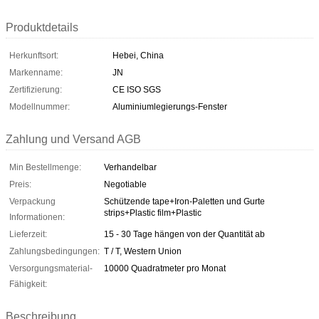
Produktdetails
Herkunftsort:
Hebei, China
Markenname:
JN
Zertifizierung:
CE ISO SGS
Modellnummer:
Aluminiumlegierungs-Fenster
Zahlung und Versand AGB
Min Bestellmenge:
Verhandelbar
Preis:
Negotiable
Verpackung
Schützende tape+Iron-Paletten und Gurte
strips+Plastic film+Plastic
Informationen:
Lieferzeit:
15 - 30 Tage hängen von der Quantität ab
Zahlungsbedingungen:
T / T, Western Union
Versorgungsmaterial-
10000 Quadratmeter pro Monat
Fähigkeit:
Beschreibung