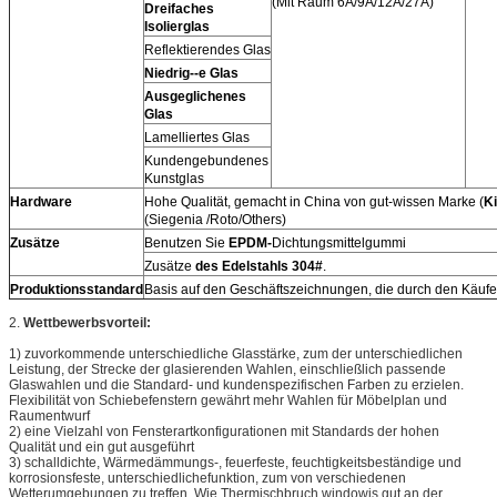
(Mit Raum 6A/9A/12A/27A)
Dreifaches
Isolierglas
Reflektierendes Glas
Niedrig--e Glas
Ausgeglichenes
Glas
Lamelliertes Glas
Kundengebundenes
Kunstglas
Hardware
Hohe Qualität, gemacht in China von gut-wissen Marke (
K
(Siegenia /Roto/Others)
Zusätze
Benutzen Sie
EPDM-
Dichtungsmittelgummi
Zusätze
des Edelstahls 304#
.
Produktionsstandard
Basis auf den Geschäftszeichnungen, die durch den Käuf
2.
Wettbewerbsvorteil:
1) zuvorkommende unterschiedliche Glasstärke, zum der unterschiedlichen
Leistung, der Strecke der glasierenden Wahlen, einschließlich passende
Glaswahlen und die Standard- und kundenspezifischen Farben zu erzielen.
Flexibilität von Schiebefenstern gewährt mehr Wahlen für Möbelplan und
Raumentwurf
2) eine Vielzahl von Fensterartkonfigurationen mit Standards der hohen
Qualität und ein gut ausgeführt
3) schalldichte, Wärmedämmungs-, feuerfeste, feuchtigkeitsbeständige und
korrosionsfeste, unterschiedlichefunktion, zum von verschiedenen
Wetterumgebungen zu treffen. Wie Thermischbruch windowis gut an der