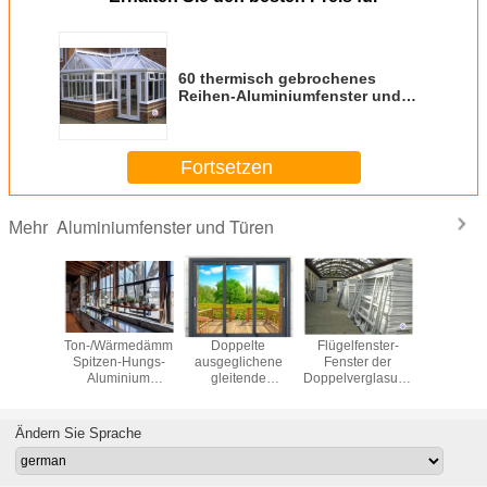
60 thermisch gebrochenes
Reihen-Aluminiumfenster und
Tür für Landhaus mit
ausgeglichenem Glas
5+12A+5mm
Fortsetzen
Aluminiumfenster und Türen
Mehr
dichter
Ton-/Wärmedämmungs-
Doppelte
Flügelfenster-
Stoßfe
endes
Spitzen-Hungs-
ausgeglichene
Fenster der
Schwi
ter-
Aluminium
gleitende
Doppelverglasungs-
offenes W
umersatz
Windows
AluminiumTerrassentüren
UPVC mit Moskito
Floatg
yscreen
des Glas-3.0mm
Alumini
Wind
Ändern Sie Sprache