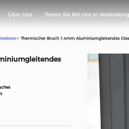
Über Uns
Treten Sie Mit Uns In Verbindun
windows
>
Thermischer Bruch 1.4mm Aluminiumgleitendes Gl
miniumgleitendes
uches
s