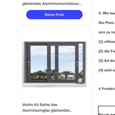
gleitendes Aluminiumwindows
und Türen
3.
Wie ka
Beste Preis
Der Preis
uns zu h
(1) offiz
(2) die F
(3) Art d
(4) wird 
4.
Produktc
Wohn-60 Reihe des
Aluminiumglas-gleitendes