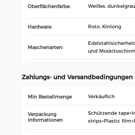
Weißes, dunkelgraue
Oberflächenfarbe:
Roto, Kinlong
Hardware:
Edelstahlsicherhei
Maschenarten:
und Moskitoschir
Zahlungs- und Versandbedingungen
Verkäuflich
Min Bestellmenge
Schützende tape+Ir
Verpackung
Informationen
strips+Plastic film+