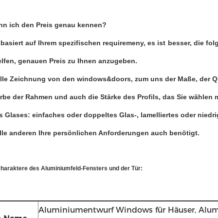
nn ich den Preis genau kennen?
 basiert auf Ihrem spezifischen requiremeny, es ist besser, die f
elfen, genauen Preis zu Ihnen anzugeben.
ielle Zeichnung von den windows&doors, zum uns der Maße, der Qu
arbe der Rahmen und auch die Stärke des Profils, das Sie wählen
es Glases: einfaches oder doppeltes Glas-, lamelliertes oder niedri
alle anderen Ihre persönlichen Anforderungen auch benötigt.
haraktere des Aluminiumfeld-Fensters und der Tür:
Aluminiumentwurf Windows für Häuser, Alum