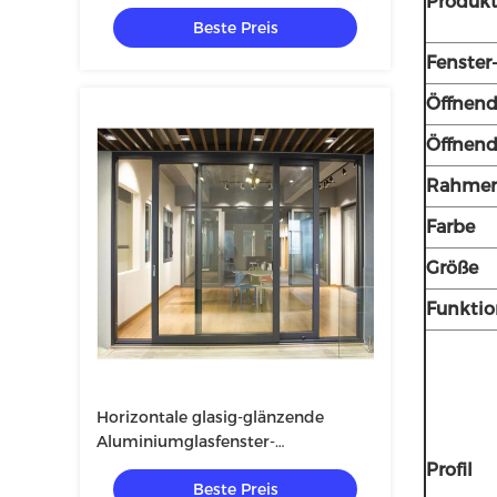
Produk
Windows mit Moskito-Netz
Beste Preis
Fenster
Öffnend
Öffnend
Rahmen
Farbe
Größe
Funkti
Horizontale glasig-glänzende
Aluminiumglasfenster-
Weltglasschiebetüren
Profil
Beste Preis