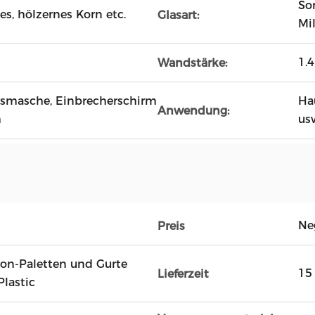
So
s, hölzernes Korn etc.
Glasart:
Mi
1.
Wandstärke:
tsmasche, Einbrecherschirm
Ha
Anwendung:
m
us
Ne
Preis
on-Paletten und Gurte
15
Lieferzeit
Plastic