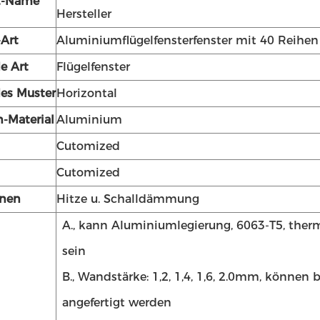
t-Name
Hersteller
-Art
Aluminiumflügelfensterfenster mit 40 Reihen
e Art
Flügelfenster
es Muster
Horizontal
-Material
Aluminium
Cutomized
Cutomized
onen
Hitze u. Schalldämmung
A., kann Aluminiumlegierung, 6063-T5, ther
sein
B., Wandstärke: 1,2, 1,4, 1,6, 2.0mm, können
angefertigt werden