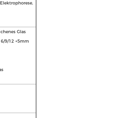
 Elektrophorese,
lichenes Glas
5+ 6/9/12 +5mm
as