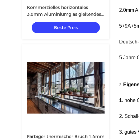
Kommerzielles horizontales
2.0mm Al
3.0mm Aluminiumglas gleitendes
Windows
5+9A+5m
Beste Preis
Deutsch-
5 Jahre 
Eigens
2.
1.
hohe Q
2. Scha
3. gutes
Farbiger thermischer Bruch 1.4mm