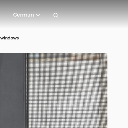
g
German
aswindows