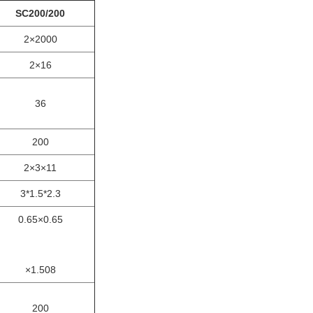
SC200/200
2×2000
2×16
36
200
2×3×11
3*1.5*2.3
0.65×0.65
×1.508
200