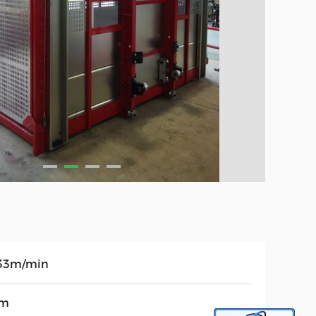
33m/min
0m