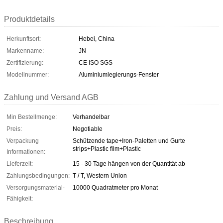
Produktdetails
Herkunftsort:
Hebei, China
Markenname:
JN
Zertifizierung:
CE ISO SGS
Modellnummer:
Aluminiumlegierungs-Fenster
Zahlung und Versand AGB
Min Bestellmenge:
Verhandelbar
Preis:
Negotiable
Verpackung
Schützende tape+Iron-Paletten und Gurte
strips+Plastic film+Plastic
Informationen:
Lieferzeit:
15 - 30 Tage hängen von der Quantität ab
Zahlungsbedingungen:
T / T, Western Union
Versorgungsmaterial-
10000 Quadratmeter pro Monat
Fähigkeit:
Beschreibung