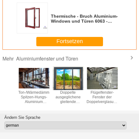
Thermische - Bruch Aluminium-
Windows und Türen 6063 -
Glasur-französisches
Flügelfenster-Fenster des
Doppelt-T5
Fortsetzen
Aluminiumfenster und Türen
Mehr
dichter
Ton-/Wärmedämmungs-
Doppelte
Flügelfenster-
Stoßfe
endes
Spitzen-Hungs-
ausgeglichene
Fenster der
Schwi
ter-
Aluminium
gleitende
Doppelverglasungs-
offenes W
umersatz
Windows
AluminiumTerrassentüren
UPVC mit Moskito
Floatg
yscreen
des Glas-3.0mm
Alumini
Wind
Ändern Sie Sprache