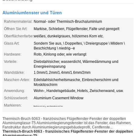
Aluminiumfenster und Türen
Rahmenmaterial:
Normal- oder Thermisch-Bruchaluminium
Öffnen Sie Art:
Markise, Schieben, Flügelfenster, Falte und geregelt
Oberflächenfarbe:
weißes, dunkelgraues, hölzernes Korn etc.
Glass Art:
Sondern Sie aus, \ Doppeltes, \ Dreiergruppe \ Mildern \
Beschichtung \ niedrig--e
Hardware:
Roto, Kinlong oder, wie verlangt
Vorteile:
Diebstahlsicher, wasserdicht, Wärmedämmung und
Energieeinsparung
Wandstärke:
1.0mm/1.2mm/1.4mm/1.6mm/2mm
Maschen-Arten:
Edelstahlsicherheitsmasche, Einbrecherschirm und
Moskitoschirm
Anwendung:
Wohn-, Handelsgebäude, Hotels, Zwischenwand, usw.
Schlüsselwort:
Aluminium Casement Window
Markieren:
,
Metallfenster und -türen
graue Aluminiumfenster und Türen
Thermisch-Bruch 6063 - französisches Flügelfenster-Fenster der doppelten
Aluminiumglasur-T5 Aluminiumlegierungsfenster ist das Fenster, das Rahmen,
Fanstruktur durch Aluminiumlegierungsgebäudeprofil, Centfenste...
Thermisch-Bruch 6063 - französisches Flügelfenster-Fenster der doppelten
Aluminiumglasur-T5