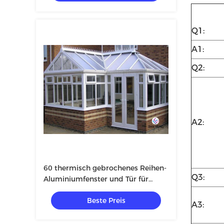
Q1:
A1:
Q2:
A2:
60 thermisch gebrochenes Reihen-
Q3:
Aluminiumfenster und Tür für
Landhaus mit ausgeglichenem Glas
Beste Preis
5+12A+5mm
A3: