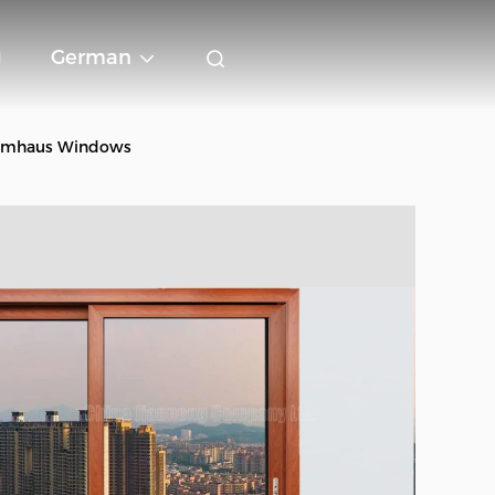
g
German
niumhaus Windows