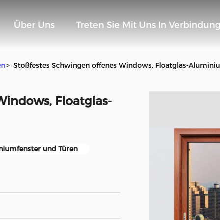
Über Uns
Treten Sie Mit Uns In Verbindun
en
>
Stoßfestes Schwingen offenes Windows, Floatglas-Alumi
Windows, Floatglas-
niumfenster und Türen