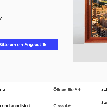
w
Bitte um ein Angebot
ung
Sc
Öffnen Sie Art:
So
 und anodisiert
Glass Art: