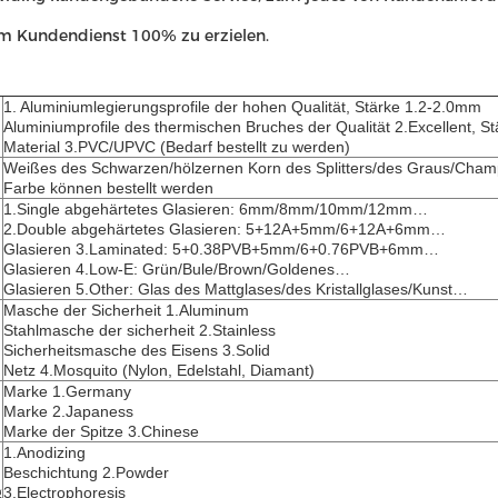
um Kundendienst 100% zu erzielen.
1. Aluminiumlegierungsprofile der hohen Qualität, Stärke 1.2-2.0mm
Aluminiumprofile des thermischen Bruches der Qualität 2.Excellent, S
Material 3.PVC/UPVC (Bedarf bestellt zu werden)
Weißes des Schwarzen/hölzernen Korn des Splitters/des Graus/Champ
Farbe können bestellt werden
1.Single abgehärtetes Glasieren: 6mm/8mm/10mm/12mm…
2.Double abgehärtetes Glasieren: 5+12A+5mm/6+12A+6mm…
Glasieren 3.Laminated: 5+0.38PVB+5mm/6+0.76PVB+6mm…
Glasieren 4.Low-E: Grün/Bule/Brown/Goldenes…
Glasieren 5.Other: Glas des Mattglases/des Kristallglases/Kunst…
Masche der Sicherheit 1.Aluminum
Stahlmasche der sicherheit 2.Stainless
Sicherheitsmasche des Eisens 3.Solid
Netz 4.Mosquito (Nylon, Edelstahl, Diamant)
Marke 1.Germany
Marke 2.Japaness
Marke der Spitze 3.Chinese
1.Anodizing
Beschichtung 2.Powder
3.Electrophoresis
g