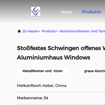
Haus
Produkte
Zu Hause
>
Produits
>
Aluminiumfenster Und Tür
Stoßfestes Schwingen offenes 
Aluminiumhaus Windows
Metallfenster und -türen
graue Alumi
Herkunftsort:
Hebei, China
Markenname:
JN