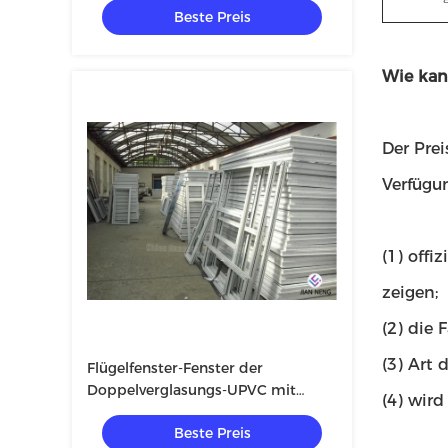
Beste Preis
Wie kan
Der Prei
Verfügu
(1) off
zeigen;
(2) die
(3) Art 
Flügelfenster-Fenster der
Doppelverglasungs-UPVC mit
(4) wird
Moskito
Beste Preis