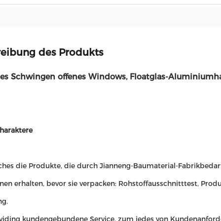
eibung des Produkts
tes Schwingen offenes Windows, Floatglas-Aluminium
haraktere
lches die Produkte, die durch Jianneng-Baumaterial-Fabrikbeda
nen erhalten, bevor sie verpacken: Rohstoffausschnitttest, Produ
ng.
oviding kundengebundene Service, zum jedes von Kundenanfor