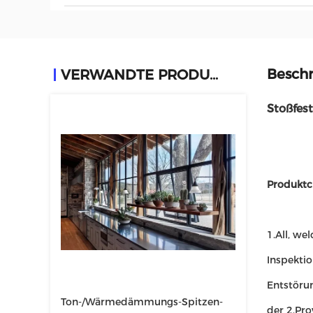
Beschr
VERWANDTE PRODUKTE
Stoßfes
Produktc
1.All, we
Inspektio
Entstöru
Ton-/Wärmedämmungs-Spitzen-
der 2.Pr