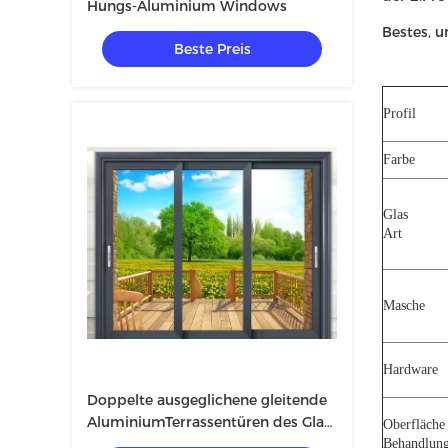
Hungs-Aluminium Windows
Bestes, 
Beste Preis
Profil
Farbe
Glas
Art
Masche
Hardware
Doppelte ausgeglichene gleitende
AluminiumTerrassentüren des Glas-
Oberfläche
3.0mm
Behandlun