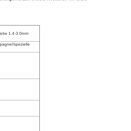
tärke 1.4-3.0mm
agne//spezielle