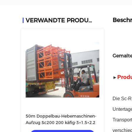
Beschr
VERWANDTE PRODUKTE
Gemalte
Prod
►
Die Sc-R
Untertage
50m Doppelbau-Hebemaschinen-
Transpor
Aufzug Sc200 200 käfig-3×1.5×2.2
verschie