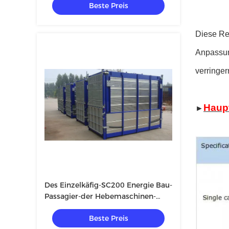
Beste Preis
Diese Rei
Anpassung
verringer
Haupt
►
Des Einzelkäfig-SC200 Energie Bau-
Passagier-der Hebemaschinen-
3×11KW
Beste Preis