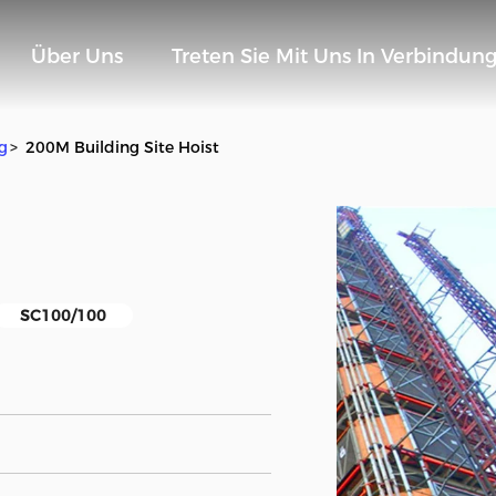
Über Uns
Treten Sie Mit Uns In Verbindun
g
>
200M Building Site Hoist
SC100/100