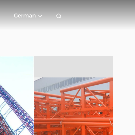
g
German