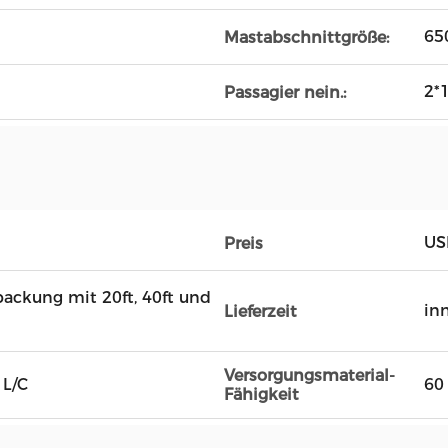
65
Mastabschnittgröße:
2*
Passagier nein.:
US
Preis
ackung mit 20ft, 40ft und
in
Lieferzeit
Versorgungsmaterial-
 L/C
60
Fähigkeit