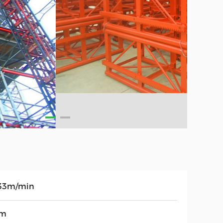
33m/min
0m