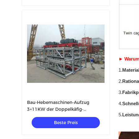
►
Warum 
1.
Materia
2.
Rationa
3.
Fabrikp
Bau-Hebemaschinen-Aufzug
4.
Schnell
3×11KW der Doppelkäfig-
5.
Leistun
SC200/200
Beste Preis