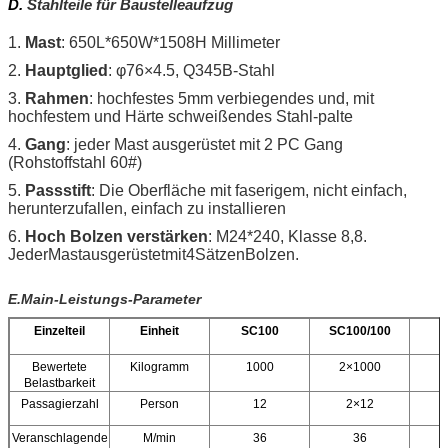
D.
Stahlteile für Baustelleaufzug
1.
Mast
: 650L*650W*1508H Millimeter
2.
Hauptglied
: φ76×4.5, Q345B-Stahl
3.
Rahmen
: hochfestes 5mm verbiegendes und, mit
hochfestem und Härte schweißendes Stahl-palte
4.
Gang
: jeder Mast ausgerüstet mit 2 PC Gang
(Rohstoffstahl 60#)
5.
Passstift
: Die Oberfläche mit faserigem, nicht einfach,
herunterzufallen, einfach zu installieren
6.
Hoch Bolzen verstärken
: M24*240, Klasse 8,8
.
JederMastausgerüstetmit4SätzenBolzen.
E.Main-Leistungs-Parameter
Einzelteil
Einheit
SC100
SC100/100
Bewertete
Kilogramm
1000
2×1000
Belastbarkeit
Passagierzahl
Person
12
2×12
Veranschlagende
M/min
36
36