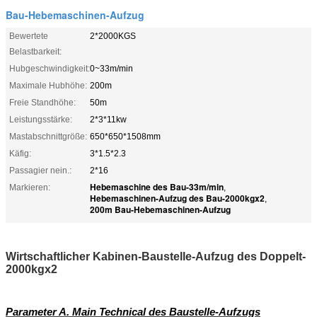
Bau-Hebemaschinen-Aufzug
Bewertete
2*2000KGS
Belastbarkeit:
Hubgeschwindigkeit:
0~33m/min
Maximale Hubhöhe:
200m
Freie Standhöhe:
50m
Leistungsstärke:
2*3*11kw
Mastabschnittgröße:
650*650*1508mm
Käfig:
3*1.5*2.3
Passagier nein.:
2*16
Hebemaschine des Bau-33m/min
Markieren:
,
Hebemaschinen-Aufzug des Bau-2000kgx2
,
200m Bau-Hebemaschinen-Aufzug
Wirtschaftlicher Kabinen-Baustelle-Aufzug des Doppelt-
2000kgx2
Parameter A. Main Technical des Baustelle-Aufzugs