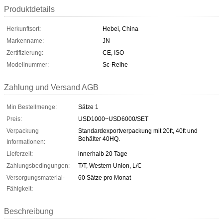
Produktdetails
Herkunftsort:
Hebei, China
Markenname:
JN
Zertifizierung:
CE, ISO
Modellnummer:
Sc-Reihe
Zahlung und Versand AGB
Min Bestellmenge:
Sätze 1
Preis:
USD1000~USD6000/SET
Verpackung
Standardexportverpackung mit 20ft, 40ft und
Behälter 40HQ.
Informationen:
Lieferzeit:
innerhalb 20 Tage
Zahlungsbedingungen:
T/T, Western Union, L/C
Versorgungsmaterial-
60 Sätze pro Monat
Fähigkeit:
Beschreibung