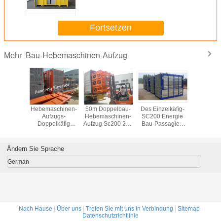
2000kgx2
Fortsetzen
Bau-Hebemaschinen-Aufzug
Mehr
ller Bau
Hebemaschinen-
50m Doppelbau-
Des Einzelkäfig-
200M Bu
er
Aufzugs-
Hebemaschinen-
SC200 Energie
Site H
chinen-
Doppelkäfig
Aufzug Sc200 200
Bau-Passagier-
0/200
0~33M/Min Speed
käfig-3×1.5×2.2
der
des Bau-
Hebemaschinen-
SC200/200
3×11KW
Ändern Sie Sprache
German
Nach Hause
|
Über uns
|
Treten Sie mit uns in Verbindung
|
Sitemap
|
Datenschutzrichtlinie