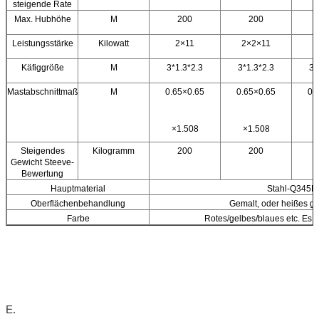
steigende Rate
Max. Hubhöhe
M
200
200
Leistungsstärke
Kilowatt
2×11
2×2×11
Käfiggröße
M
3*1.3*2.3
3*1.3*2.3
3*
Mastabschnittmaß
M
0.65×0.65
0.65×0.65
0.
×1.508
×1.508
×
Steigendes
Kilogramm
200
200
Gewicht Steeve-
Bewertung
Hauptmaterial
Stahl-Q345B
Oberflächenbehandlung
Gemalt, oder heißes gal
Farbe
Rotes/gelbes/blaues etc. Es 
E.