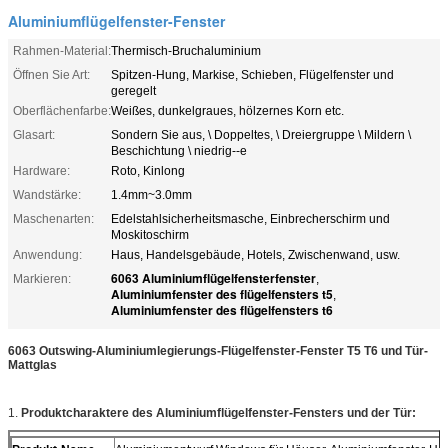
Aluminiumflügelfenster-Fenster
Rahmen-Material:
Thermisch-Bruchaluminium
Öffnen Sie Art:
Spitzen-Hung, Markise, Schieben, Flügelfenster und
geregelt
Oberflächenfarbe:
Weißes, dunkelgraues, hölzernes Korn etc.
Glasart:
Sondern Sie aus, \ Doppeltes, \ Dreiergruppe \ Mildern \
Beschichtung \ niedrig--e
Hardware:
Roto, Kinlong
Wandstärke:
1.4mm~3.0mm
Maschenarten:
Edelstahlsicherheitsmasche, Einbrecherschirm und
Moskitoschirm
Anwendung:
Haus, Handelsgebäude, Hotels, Zwischenwand, usw.
6063 Aluminiumflügelfensterfenster
Markieren:
,
Aluminiumfenster des flügelfensters t5
,
Aluminiumfenster des flügelfensters t6
6063 Outswing-Aluminiumlegierungs-Flügelfenster-Fenster T5 T6 und Tür-
Mattglas
1.
Produktcharaktere des Aluminiumflügelfenster-Fensters und der Tür: