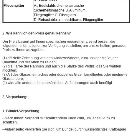
Fliegengitter
A., Edelstahlsicherheitsmasche
Sicherheitsmasche B. Aluminum
Fliegengitter C. Fiberglass
D. Retractable u. unsichtbares Fliegengitter
2.
Wie kann ich den Preis genau kennen?
Der Preis basiert auf Ihrem spezifischen requiremeny, es ist besser, die
folgenden Informationen zur Verfügung zu stellen, um uns zu helfen, genauen
Preis zu Ihnen anzugeben.
(1) offizielle Zeichnung von den windows&doors, zum uns der Maße, der
Quantität und der Arten zu zeigen;
(2) die Farbe der Rahmen und auch die Stärke des Profils, das Sie wählen
möchten;
(3) Art des Glases: einfaches oder doppeltes Glas-, lamelliertes oder niedrig--e
Glas, andere;
(4) wird alle anderen Ihre persönlichen Anforderungen auch benötigt.
3.
Verpackung:
1.
Bündel-Verpackung
--Nach innen: Verpackt mit schützendem Plastikfilm, um jedes Stück zu
schützen.
--Außenseite: Verwerfen Sie sich, um Bündel durch wasserdichtes Kraftpapier