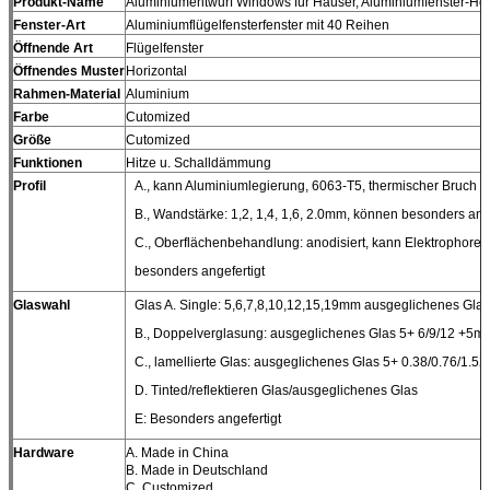
Produkt-Name
Aluminiumentwurf Windows für Häuser, Aluminiumfenster-Hers
Fenster-Art
Aluminiumflügelfensterfenster mit 40 Reihen
Öffnende Art
Flügelfenster
Öffnendes Muster
Horizontal
Rahmen-Material
Aluminium
Farbe
Cutomized
Größe
Cutomized
Funktionen
Hitze u. Schalldämmung
Profil
A., kann Aluminiumlegierung, 6063-T5, thermischer Bruch s
B., Wandstärke: 1,2, 1,4, 1,6, 2.0mm, können besonders ang
C., Oberflächenbehandlung: anodisiert, kann Elektrophorese
besonders angefertigt
Glaswahl
Glas A. Single: 5,6,7,8,10,12,15,19mm ausgeglichenes Glas
B., Doppelverglasung: ausgeglichenes Glas 5+ 6/9/12 +5m
C., lamellierte Glas: ausgeglichenes Glas 5+ 0.38/0.76/1
D. Tinted/reflektieren Glas/ausgeglichenes Glas
E: Besonders angefertigt
Hardware
A. Made in China
B. Made in Deutschland
C. Customized