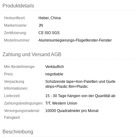
Produktdetails
Herkunftsort:
Hebei, China
Markenname:
JN
Zertifizierung:
CE ISO SGS
Modellnummer:
Aluminiumlegierungs-Flügelfenster-Fenster
Zahlung und Versand AGB
Min Bestellmenge:
Verkäuflich
Preis:
negotiable
Verpackung
Schützende tape+Iron-Paletten und Gurte
strips+Plastic film+Plastic
Informationen:
Lieferzeit:
15 - 30 Tage hängen von der Quantität ab
Zahlungsbedingungen:
T/T, Western Union
Versorgungsmaterial-
10000 Quadratmeter pro Monat
Fähigkeit:
Beschreibung