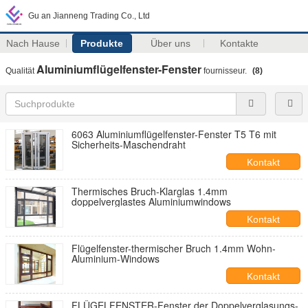
Gu an Jianneng Trading Co., Ltd
Nach Hause
Produkte
Über uns
Kontakte
Aluminiumflügelfenster-Fenster
Qualität
fournisseur.
(8)
6063 Aluminiumflügelfenster-Fenster T5 T6 mit
Sicherheits-Maschendraht
Kontakt
Thermisches Bruch-Klarglas 1.4mm
doppelverglastes Aluminiumwindows
Kontakt
Flügelfenster-thermischer Bruch 1.4mm Wohn-
Aluminium-Windows
Kontakt
FLÜGELFENSTER-Fenster der Doppelverglasungs-