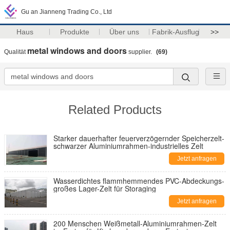
Gu an Jianneng Trading Co., Ltd
Haus
Produkte
Über uns
Fabrik-Ausflug
>>
metal windows and doors
Qualität
supplier.
(69)
Related Products
Starker dauerhafter feuerverzögernder Speicherzelt-
schwarzer Aluminiumrahmen-industrielles Zelt
Jetzt anfragen
Wasserdichtes flammhemmendes PVC-Abdeckungs-
großes Lager-Zelt für Storaging
Jetzt anfragen
200 Menschen Weißmetall-Aluminiumrahmen-Zelt